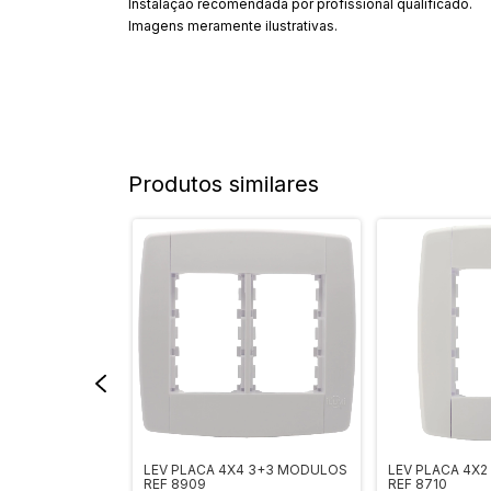
Instalação recomendada por profissional qualificado.
Imagens meramente ilustrativas.
Produtos similares
S C/PL 4X2 REF
LEV PLACA 4X4 3+3 MODULOS
LEV PLACA 4X
REF 8909
REF 8710