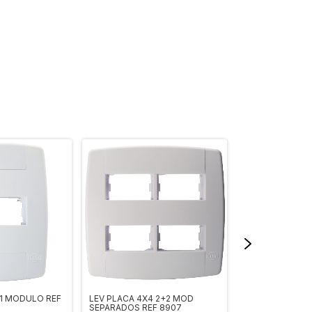
 1 MODULO REF
LEV PLACA 4X4 2+2 MOD
SLIM INT SIMPLE
SEPARADOS REF 8907