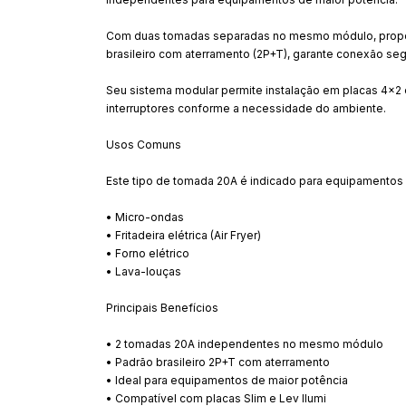
Com duas tomadas separadas no mesmo módulo, proporc
brasileiro com aterramento (2P+T), garante conexão se
Seu sistema modular permite instalação em placas 4x2 e
interruptores conforme a necessidade do ambiente.
Usos Comuns
Este tipo de tomada 20A é indicado para equipamentos
• Micro-ondas
• Fritadeira elétrica (Air Fryer)
• Forno elétrico
• Lava-louças
Principais Benefícios
• 2 tomadas 20A independentes no mesmo módulo
• Padrão brasileiro 2P+T com aterramento
• Ideal para equipamentos de maior potência
• Compatível com placas Slim e Lev Ilumi