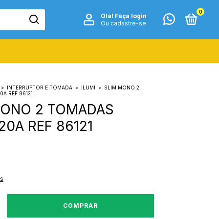
0
Olá!
Faça login
Ou cadastre-se
>
INTERRUPTOR E TOMADA
>
ILUMI
>
SLIM MONO 2
A REF 86121
MONO 2 TOMADAS
20A REF 86121
es