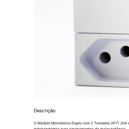
Descrição
O Módulo Monobloco Duplo com 2 Tomadas 2P+T 20A da l
independentes para equipamentos de maior potência.