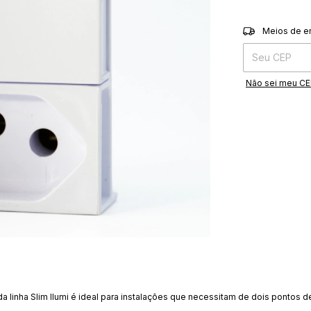
Entregas para o 
Meios de e
Não sei meu C
inha Slim Ilumi é ideal para instalações que necessitam de dois pontos d