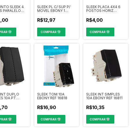
NTO SLEEK 4
SLEEK PL C/ SUP P/
SLEEK PLACA 4X4 6
S PARALELO
MOVEL EBONY 1
POSTOS HORIZ
ADOS 4X2
MODULO REF 15750
AFFETO REF 15783
,00
R$12,97
R$4,00
 INT DUPLO
SLEEK TOM 10A
SLEEK INT SIMPLES
ES 10A PT
EBONY REF 16818
10A EBONY REF 16811
 REF 21792
,70
R$16,90
R$10,35