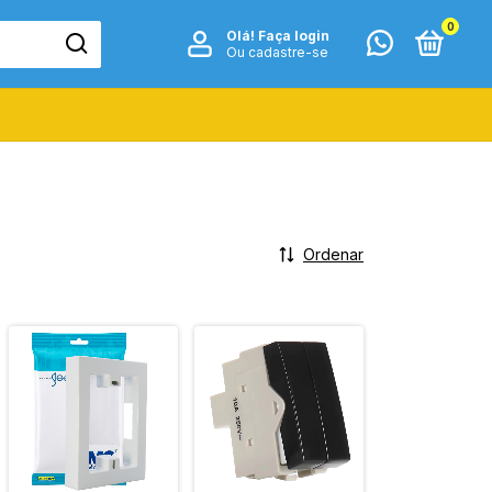
0
Olá!
Faça login
Ou cadastre-se
Ordenar