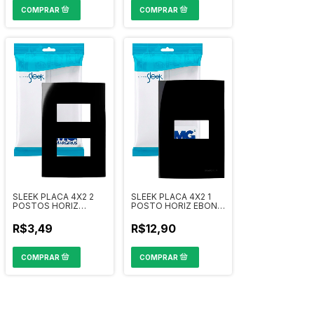
SLEEK PLACA 4X2 2
SLEEK PLACA 4X2 1
POSTOS HORIZ
POSTO HORIZ EBONY
SEPAR EBONY REF
REF 15916
15914
R$3,49
R$12,90