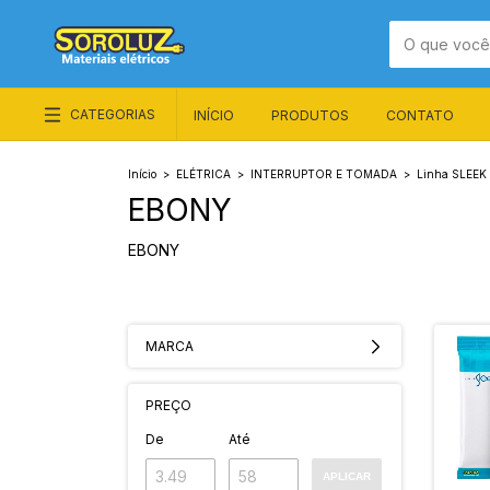
CATEGORIAS
INÍCIO
PRODUTOS
CONTATO
Início
>
ELÉTRICA
>
INTERRUPTOR E TOMADA
>
Linha SLEEK 
EBONY
EBONY
MARCA
PREÇO
De
Até
APLICAR