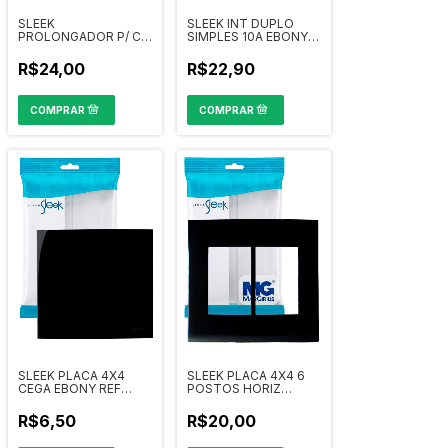
SLEEK
SLEEK INT DUPLO
PROLONGADOR P/ CX
SIMPLES 10A EBONY
4X2 BC (ALTO) REF
17839
22232
R$24,00
R$22,90
SLEEK PLACA 4X4
SLEEK PLACA 4X4 6
CEGA EBONY REF
POSTOS HORIZ
15912
EBONY REF 15908
R$6,50
R$20,00