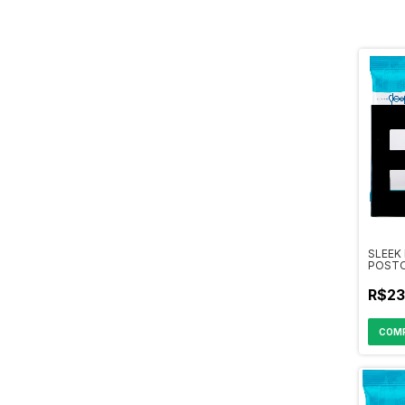
SLEEK
POSTO
SEPAR
15909
R$23