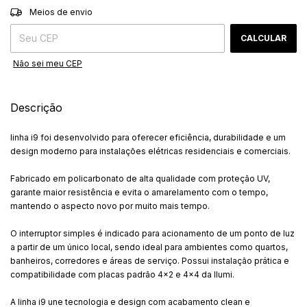
ALTERAR CEP
Entregas para o CEP:
Meios de envio
CALCULAR
Não sei meu CEP
Descrição
linha i9 foi desenvolvido para oferecer eficiência, durabilidade e um
design moderno para instalações elétricas residenciais e comerciais.
Fabricado em policarbonato de alta qualidade com proteção UV,
garante maior resistência e evita o amarelamento com o tempo,
mantendo o aspecto novo por muito mais tempo.
O interruptor simples é indicado para acionamento de um ponto de luz
a partir de um único local, sendo ideal para ambientes como quartos,
banheiros, corredores e áreas de serviço. Possui instalação prática e
compatibilidade com placas padrão 4x2 e 4x4 da Ilumi.
A linha i9 une tecnologia e design com acabamento clean e