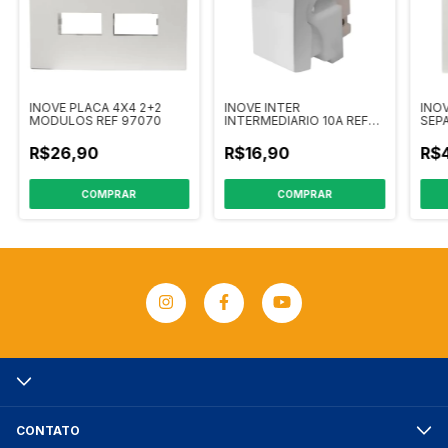
INOVE PLACA 4X4 2+2
INOVE INTER
INO
MODULOS REF 97070
INTERMEDIARIO 10A REF
SEP
9533
R$26,90
R$16,90
R$4
CONTATO